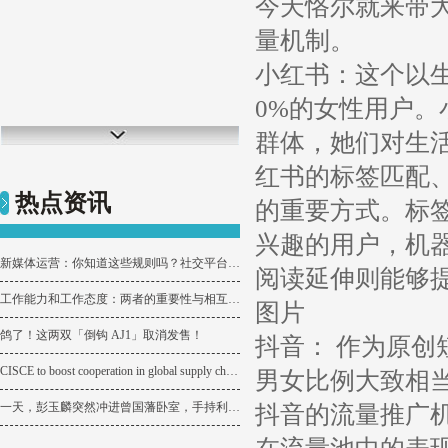
今天恪尔就来带
量机制。
小红书：这个以生
0%的女性用户
群体，她们对生
红书的标签匹配
热点资讯
的重要方式。标
兴趣的用户，机
新媒体运营：你知道这些规则吗？社交平台背后的流量玩法
阅读延伸则能够
工作能力和工作态度：两者的重要性与相互关系
图片
鸽了！这两双「倒钩 AJ1」取消发售！
抖音： 作为原
CISCE to boost cooperation in global supply chains
男女比例大致相
一天，彭玉麟突然冲进曾国藩卧室，手持利剑指着曾国藩小妾质问：你为何要娶她？
抖音的流量推广机